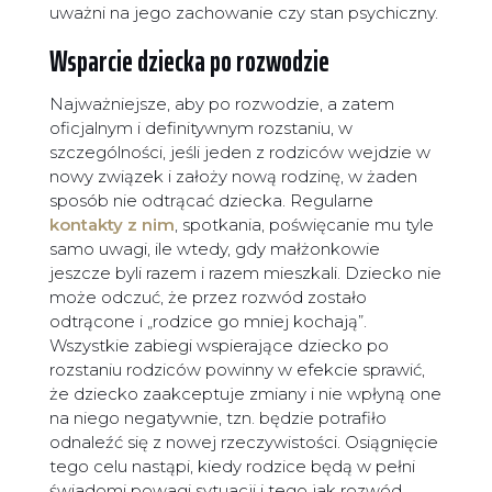
uważni na jego zachowanie czy stan psychiczny.
Wsparcie dziecka po rozwodzie
Najważniejsze, aby po rozwodzie, a zatem
oficjalnym i definitywnym rozstaniu, w
szczególności, jeśli jeden z rodziców wejdzie w
nowy związek i założy nową rodzinę, w żaden
sposób nie odtrącać dziecka. Regularne
kontakty z nim
, spotkania, poświęcanie mu tyle
samo uwagi, ile wtedy, gdy małżonkowie
jeszcze byli razem i razem mieszkali. Dziecko nie
może odczuć, że przez rozwód zostało
odtrącone i „rodzice go mniej kochają”.
Wszystkie zabiegi wspierające dziecko po
rozstaniu rodziców powinny w efekcie sprawić,
że dziecko zaakceptuje zmiany i nie wpłyną one
na niego negatywnie, tzn. będzie potrafiło
odnaleźć się z nowej rzeczywistości. Osiągnięcie
tego celu nastąpi, kiedy rodzice będą w pełni
świadomi powagi sytuacji i tego jak rozwód