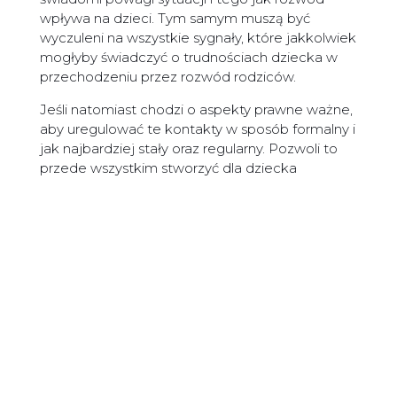
wpływa na dzieci. Tym samym muszą być
wyczuleni na wszystkie sygnały, które jakkolwiek
mogłyby świadczyć o trudnościach dziecka w
przechodzeniu przez rozwód rodziców.
Jeśli natomiast chodzi o aspekty prawne ważne,
aby uregulować te kontakty w sposób formalny i
jak najbardziej stały oraz regularny. Pozwoli to
przede wszystkim stworzyć dla dziecka
bezpieczną sytuację. Harmonogram spotkań,
nocowań u każdego z rodziców itp. zapewni
poczucie stabilności, które dla małoletnich jest
szczególnie istotne. Jeśli rodzice nie są
skonfliktowani mogą sami ustalić taki
harmonogram, np. w formie umowy czy ugody.
Jeśli jednak kłócą się i nie mogą dojść do
porozumienia co do tego u kogo i kiedy ma
przebywać dziecko, najlepiej przeprowadzić
sadową
sprawę o ustalenie kontaktów
. O tym
jak to zrobić pisaliśmy w jednym z poprzednich