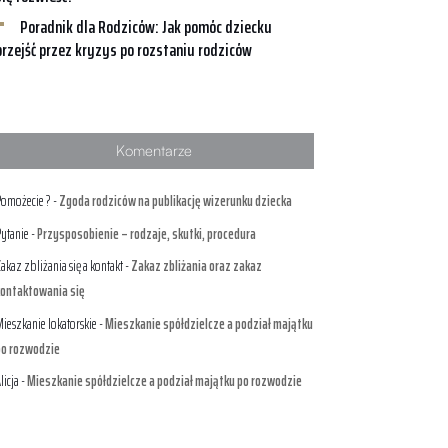
Poradnik dla Rodziców: Jak pomóc dziecku
przejść przez kryzys po rozstaniu rodziców
Komentarze
omożecie ?
-
Zgoda rodziców na publikację wizerunku dziecka
ytanie
-
Przysposobienie – rodzaje, skutki, procedura
akaz zbliżania się a kontakt
-
Zakaz zbliżania oraz zakaz
ontaktowania się
ieszkanie lokatorskie
-
Mieszkanie spółdzielcze a podział majątku
po rozwodzie
licja
-
Mieszkanie spółdzielcze a podział majątku po rozwodzie