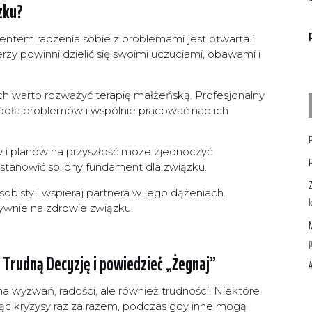
zku?
tem radzenia sobie z problemami jest otwarta i
y powinni dzielić się swoimi uczuciami, obawami i
h warto rozważyć terapię małżeńską. Profesjonalny
dła problemów i wspólnie pracować nad ich
P
 i planów na przyszłość może zjednoczyć
P
stanowić solidny fundament dla związku.
Z
obisty i wspieraj partnera w jego dążeniach.
k
wnie na zdrowie związku.
M
ć Trudną Decyzję i powiedzieć „Żegnaj”
A
a wyzwań, radości, ale również trudności. Niektóre
jąc kryzysy raz za razem, podczas gdy inne mogą