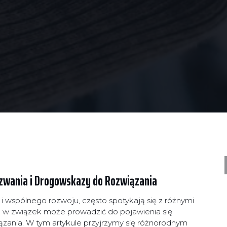
zwania i Drogowskazy do Rozwiązania
i wspólnego rozwoju, często spotykają się z różnymi
 w związek może prowadzić do pojawienia się
zania. W tym artykule przyjrzymy się różnorodnym