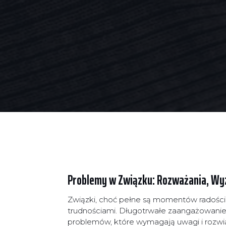
Problemy w Związku: Rozważania, Wy
Związki, choć pełne są momentów radości 
trudnościami. Długotrwałe zaangażowanie
problemów, które wymagają uwagi i rozwią