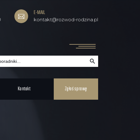
E-MAIL

0
kontakt@rozwod-rodzina.pl
Search Button
Kontakt
Zgłoś sprawę