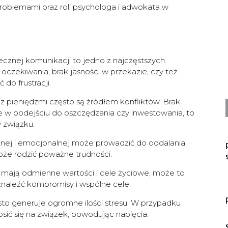
problemami oraz roli psychologa i adwokata w
ecznej komunikacji to jedno z najczęstszych
zekiwania, brak jasności w przekazie, czy też
do frustracji.
z pieniędzmi często są źródłem konfliktów. Brak
e w podejściu do oszczędzania czy inwestowania, to
 związku.
znej i emocjonalnej może prowadzić do oddalania
może rodzić poważne trudności.
 mają odmienne wartości i cele życiowe, może to
znaleźć kompromisy i wspólne cele.
sto generuje ogromne ilości stresu. W przypadku
osić się na związek, powodując napięcia.