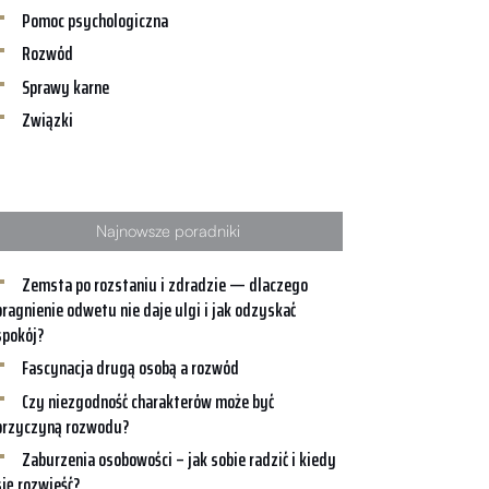
Pomoc psychologiczna
Rozwód
Sprawy karne
Związki
Najnowsze poradniki
Zemsta po rozstaniu i zdradzie — dlaczego
pragnienie odwetu nie daje ulgi i jak odzyskać
spokój?
Fascynacja drugą osobą a rozwód
Czy niezgodność charakterów może być
przyczyną rozwodu?
Zaburzenia osobowości – jak sobie radzić i kiedy
się rozwieść?