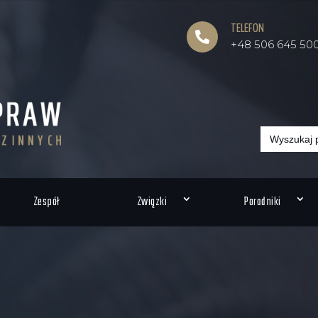
TELEFON

+48 506 645 50
Search
for:
Zespół
Związki
Poradniki