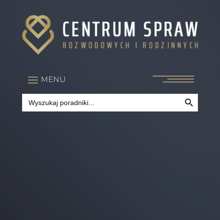
Search Button
Search
for: