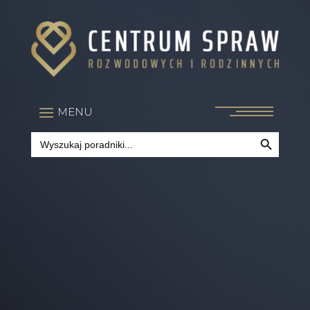
Search Button
Search
for: