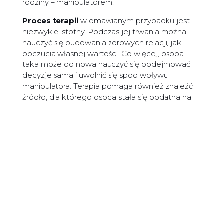
rodziny – manipulatorem.
Proces terapii
w omawianym przypadku jest
niezwykle istotny. Podczas jej trwania można
nauczyć się budowania zdrowych relacji, jak i
poczucia własnej wartości. Co więcej, osoba
taka może od nowa nauczyć się podejmować
decyzje sama i uwolnić się spod wpływu
manipulatora. Terapia pomaga również znaleźć
źródło, dla którego osoba stała się podatna na
manipulacje, co może zapobiec wplątania się w
podobne relacje w przyszłości.
Podsumowując,
manipulacja jest bardzo
niebezpiecznym zjawiskiem
. Techniki
manipulacyjne zazwyczaj nie są bowiem
stosowane w dobrych celach. Manipulacja
bardzo często występuje w bliskich relacjach jak
małżeństwo czy rodzicielstwo. Osobie
zmanipulowanej nigdy nie jest łatwo uwolnić się
spod wpływów manipulatora i zacząć żyć