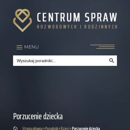
Search Button
Search
for:
Porzucenie dziecka
Strona główna
»
Poradniki
»
Dzieci
»
Porzucenie dziecka
