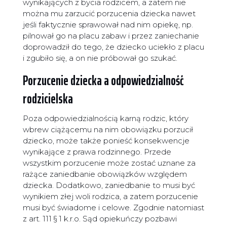
wynikających z bycia rodzicem, a zatem nie
można mu zarzucić porzucenia dziecka nawet
jeśli faktycznie sprawował nad nim opiekę, np.
pilnował go na placu zabaw i przez zaniechanie
doprowadził do tego, że dziecko uciekło z placu
i zgubiło się, a on nie próbował go szukać.
Porzucenie dziecka a odpowiedzialność
rodzicielska
Poza odpowiedzialnością karną rodzic, który
wbrew ciążącemu na nim obowiązku porzucił
dziecko, może także ponieść konsekwencje
wynikające z prawa rodzinnego. Przede
wszystkim porzucenie może zostać uznane za
rażące zaniedbanie obowiązków względem
dziecka. Dodatkowo, zaniedbanie to musi być
wynikiem złej woli rodzica, a zatem porzucenie
musi być świadome i celowe. Zgodnie natomiast
z art. 111 § 1 k.r.o. Sąd opiekuńczy pozbawi