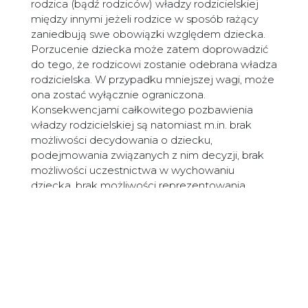
rodzica (bądź rodziców) władzy rodzicielskiej
między innymi jeżeli rodzice w sposób rażący
zaniedbują swe obowiązki względem dziecka.
Porzucenie dziecka może zatem doprowadzić
do tego, że rodzicowi zostanie odebrana władza
rodzicielska. W przypadku mniejszej wagi, może
ona zostać wyłącznie ograniczona.
Konsekwencjami całkowitego pozbawienia
władzy rodzicielskiej są natomiast m.in. brak
możliwości decydowania o dziecku,
podejmowania związanych z nim decyzji, brak
możliwości uczestnictwa w wychowaniu
dziecka, brak możliwości reprezentowania
dziecka i występowania w jego imieniu czy też
brak możliwości zarządzania majątkiem dziecka.
Jest to środek najdalej ingerujący we władzę
rodzicielską.
Podsumowując,
porzucenie dziecka
stanowi
nie tylko rażące zaniedbywanie obowiązków
względem tego dziecka, ale również