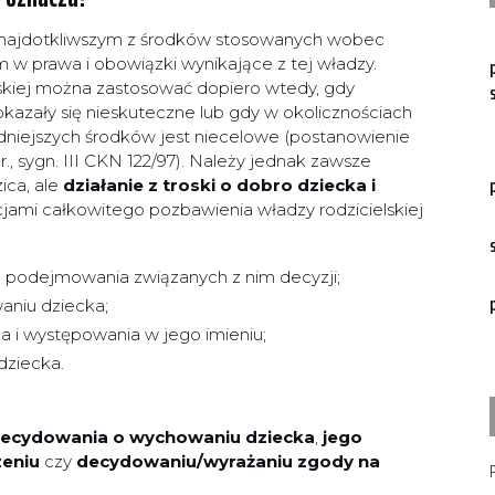
 najdotkliwszym z środków stosowanych wobec
m w prawa i obowiązki wynikające z tej władzy.
skiej można zastosować dopiero wtedy, gdy
kazały się nieskuteczne lub gdy w okolicznościach
odniejszych środków jest niecelowe (postanowienie
., sygn. III CKN 122/97). Należy jednak zawsze
zica, ale
działanie z troski o dobro dziecka i
ami całkowitego pozbawienia władzy rodzicielskiej
, podejmowania związanych z nim decyzji;
aniu dziecka;
a i występowania w jego imieniu;
dziecka.
decydowania o wychowaniu dziecka
,
jego
zeniu
czy
decydowaniu/wyrażaniu zgody na
P