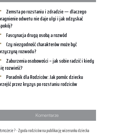
Zemsta po rozstaniu i zdradzie — dlaczego
pragnienie odwetu nie daje ulgi i jak odzyskać
spokój?
Fascynacja drugą osobą a rozwód
Czy niezgodność charakterów może być
przyczyną rozwodu?
Zaburzenia osobowości – jak sobie radzić i kiedy
się rozwieść?
Poradnik dla Rodziców: Jak pomóc dziecku
przejść przez kryzys po rozstaniu rodziców
Komentarze
omożecie ?
-
Zgoda rodziców na publikację wizerunku dziecka