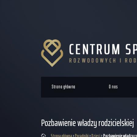
Strona główna
O nas
Pozbawienie władzy rodzicielskiej
Strona główna
»
Poradniki
»
Dzieci
»
Pozbawienie władzy ro
