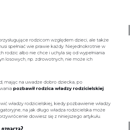
a przysługujące rodzicom względem dzieci, ale także
musi spełniać wie prawie każdy. Niejednokrotnie w
ch rodzic albo nie chce i uchyla się od wypełniania
yn losowych, np. zdrowotnych, nie może ich
Sąd, mając na uwadze dobro dziecka, po
owania
pozbawił rodzica władzy rodzicielskiej
.
ć władzy rodzicielskiej, kiedy pozbawienie władzy
bligatoryjne, na jak długo władza rodzicielska może
przywrócenie dowiesz się z niniejszego artykułu.
o oznacza?