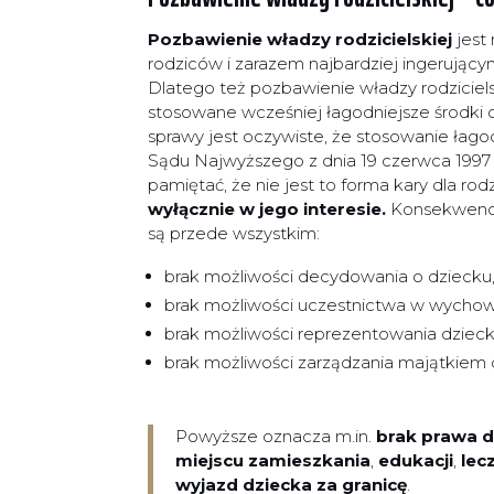
Pozbawienie władzy rodzicielskiej
jest
rodziców i zarazem najbardziej ingerujący
Dlatego też pozbawienie władzy rodziciel
stosowane wcześniej łagodniejsze środki o
sprawy jest oczywiste, że stosowanie łag
Sądu Najwyższego z dnia 19 czerwca 1997 r
pamiętać, że nie jest to forma kary dla rod
wyłącznie w jego interesie.
Konsekwencj
są przede wszystkim:
brak możliwości decydowania o dziecku
brak możliwości uczestnictwa w wychow
brak możliwości reprezentowania dzieck
brak możliwości zarządzania majątkiem 
Powyższe oznacza m.in.
brak prawa 
miejscu zamieszkania
,
edukacji
,
lec
wyjazd dziecka za granicę
.