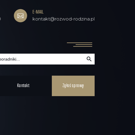
E-MAIL

0
kontakt@rozwod-rodzina.pl
Search Button
Kontakt
Zgłoś sprawę