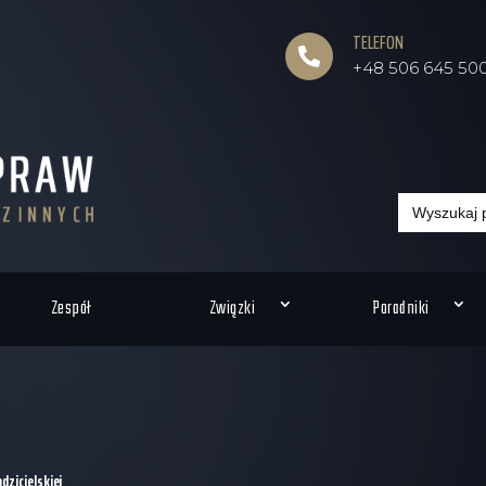
TELEFON

+48 506 645 50
Search
for:
Zespół
Związki
Poradniki
dzicielskiej