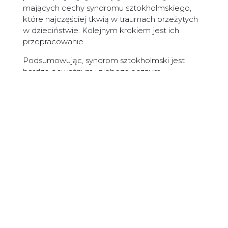
mających cechy syndromu sztokholmskiego,
które najczęściej tkwią w traumach przeżytych
w dzieciństwie. Kolejnym krokiem jest ich
przepracowanie.
Podsumowując, syndrom sztokholmski jest
bardzo poważnym i niebezpiecznym
zaburzeniem. Przez jego wystąpienie, wiele
osób do dzisiaj, przez lata, trwa w toksycznej
relacji, w której codziennością jest przemoc –
fizyczna, psychiczna czy ekonomiczna.
Uwolnienie się od oprawcy jest w tym
przypadku bardzo trudne – ofiara sama musi
tego chcieć. Często pomimo szczerych chęci
żadna inna osoba nie jest w stanie jej pomóc.
Przerwanie syndromu sztokholmskiego nie jest
jednak całkowicie niemożliwe, a uwolnienie się
od oprawcy możliwe, m.in. dzięki leczeniu i
terapii.