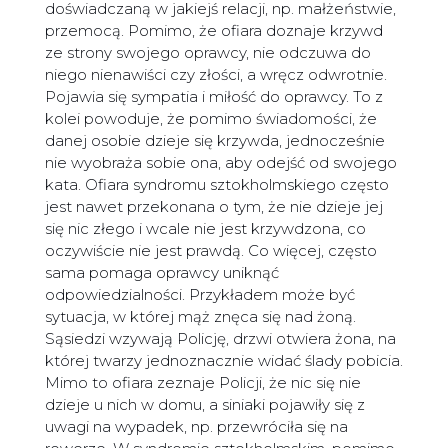
doświadczaną w jakiejś relacji, np. małżeństwie,
przemocą. Pomimo, że ofiara doznaje krzywd
ze strony swojego oprawcy, nie odczuwa do
niego nienawiści czy złości, a wręcz odwrotnie.
Pojawia się sympatia i miłość do oprawcy. To z
kolei powoduje, że pomimo świadomości, że
danej osobie dzieje się krzywda, jednocześnie
nie wyobraża sobie ona, aby odejść od swojego
kata. Ofiara syndromu sztokholmskiego często
jest nawet przekonana o tym, że nie dzieje jej
się nic złego i wcale nie jest krzywdzona, co
oczywiście nie jest prawdą. Co więcej, często
sama pomaga oprawcy uniknąć
odpowiedzialności. Przykładem może być
sytuacja, w której mąż znęca się nad żoną.
Sąsiedzi wzywają Policję, drzwi otwiera żona, na
której twarzy jednoznacznie widać ślady pobicia.
Mimo to ofiara zeznaje Policji, że nic się nie
dzieje u nich w domu, a siniaki pojawiły się z
uwagi na wypadek, np. przewróciła się na