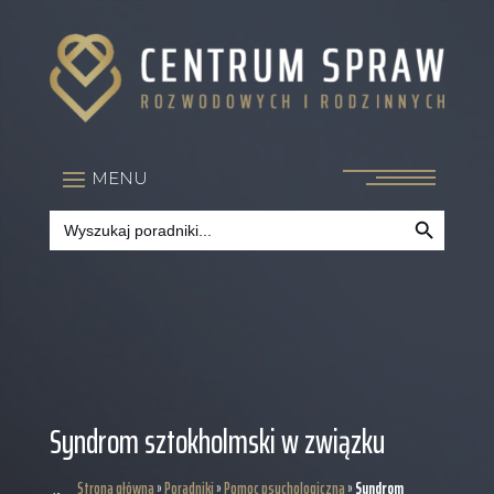
Search Button
Search
for:
Syndrom sztokholmski w związku
Strona główna
»
Poradniki
»
Pomoc psychologiczna
»
Syndrom