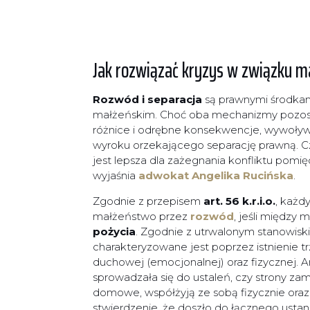
Jak rozwiązać kryzys w związku 
Rozwód i separacja
są prawnymi środka
małżeńskim. Choć oba mechanizmy pozostaj
różnice i odrębne konsekwencje, wywoł
wyroku orzekającego separację prawną. Czy
jest lepsza dla zażegnania konfliktu pom
wyjaśnia
adwokat Angelika Rucińska
.
Zgodnie z przepisem
art. 56 k.r.i.o.
, każd
małżeństwo przez
rozwód
, jeśli między
pożycia
. Zgodnie z utrwalonym stanowiski
charakteryzowane jest poprzez istnienie 
duchowej (emocjonalnej) oraz fizycznej. 
sprowadzała się do ustaleń, czy strony 
domowe, współżyją ze sobą fizycznie oraz
stwierdzenie, że doszło do łącznego usta