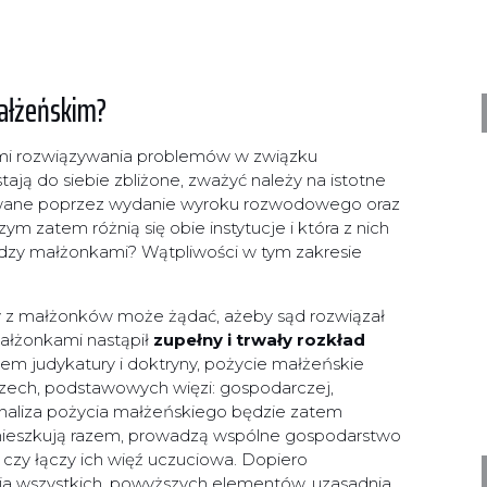
małżeńskim?
mi rozwiązywania problemów w związku
ą do siebie zbliżone, zważyć należy na istotne
ywane poprzez wydanie wyroku rozwodowego oraz
m zatem różnią się obie instytucje i która z nich
iędzy małżonkami? Wątpliwości w tym zakresie
y z małżonków może żądać, ażeby sąd rozwiązał
 małżonkami nastąpił
zupełny i trwały rozkład
em judykatury i doktryny, pożycie małżeńskie
trzech, podstawowych więzi: gospodarczej,
Analiza pożycia małżeńskiego będzie zatem
zamieszkują razem, prowadzą wspólne gospodarstwo
 czy łączy ich więź uczuciowa. Dopiero
nia wszystkich, powyższych elementów, uzasadnia