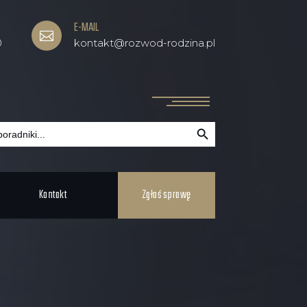
E-MAIL

0
kontakt@rozwod-rodzina.pl
Search Button
Kontakt
Zgłoś sprawę