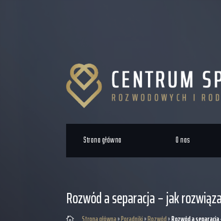
Strona główna
O nas
Rozwód a separacja – jak rozwiąz
Strona główna
»
Poradniki
»
Rozwód
»
Rozwód a separacja 
