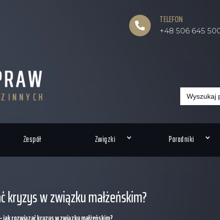
TELEFON

+48 506 645 50
Search
for:
Zespół
Związki
Poradniki
ać kryzys w związku małżeńskim?
– jak rozwiązać kryzys w związku małżeńskim?