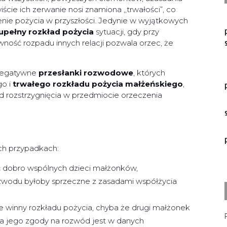
wiście ich zerwanie nosi znamiona ,,trwałości”, co
nie pożycia w przyszłości. Jedynie w wyjątkowych
upełny rozkład pożycia
sytuacji, gdy przy
wność rozpadu innych relacji pozwala orzec, że
 negatywne
przesłanki rozwodowe
, których
go i
trwałego rozkładu pożycia małżeńskiego
,
d rozstrzygnięcia w przedmiocie orzeczenia
ch przypadkach:
ć dobro wspólnych dzieci małżonków,
ozwodu byłoby sprzeczne z zasadami współżycia
 winny rozkładu pożycia, chyba że drugi małżonek
P
a jego zgody na rozwód jest w danych