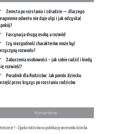
Zemsta po rozstaniu i zdradzie — dlaczego
pragnienie odwetu nie daje ulgi i jak odzyskać
spokój?
Fascynacja drugą osobą a rozwód
Czy niezgodność charakterów może być
przyczyną rozwodu?
Zaburzenia osobowości – jak sobie radzić i kiedy
się rozwieść?
Poradnik dla Rodziców: Jak pomóc dziecku
przejść przez kryzys po rozstaniu rodziców
Komentarze
omożecie ?
-
Zgoda rodziców na publikację wizerunku dziecka