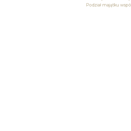
Podział majątku wspó
0 komentarzy
Może zainteresują Cię takż
Artykuły i poradniki, które pomogą
zrozumieć proces prawny oraz mogą
jako przewodnik przez trudne chwi