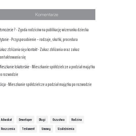
Komentarze
omożecie ?
-
Zgoda rodziców na publikację wizerunku dziecka
ytanie
-
Przysposobienie – rodzaje, skutki, procedura
akaz zbliżania się a kontakt
-
Zakaz zbliżania oraz zakaz
ontaktowania się
ieszkanie lokatorskie
-
Mieszkanie spółdzielcze a podział majątku
po rozwodzie
licja
-
Mieszkanie spółdzielcze a podział majątku po rozwodzie
Adwokat
Deweloper
Długi
Oszustwa
Rodzina
Roszczenia
Testament
Umowy
Uzależnienia