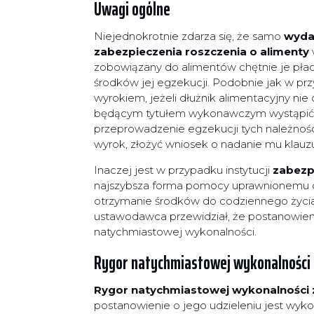
Uwagi ogólne
Niejednokrotnie zdarza się, że samo
wyda
zabezpieczenia roszczenia o alimenty
zobowiązany do alimentów chętnie je płac
środków jej egzekucji. Podobnie jak w p
wyrokiem, jeżeli dłużnik alimentacyjny n
będącym tytułem wykonawczym wystąpić 
przeprowadzenie egzekucji tych należnośc
wyrok, złożyć wniosek o nadanie mu klauzu
Inaczej jest w przypadku instytucji
zabezp
najszybsza forma pomocy uprawnionemu do
otrzymanie środków do codziennego życia
ustawodawca przewidział, że postanowieni
natychmiastowej wykonalności.
Rygor natychmiastowej wykonalności 
Rygor natychmiastowej wykonalności 
postanowienie o jego udzieleniu jest wyko