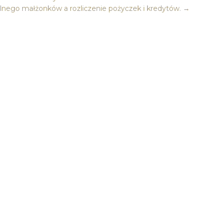
lnego małżonków a rozliczenie pożyczek i kredytów.
→
e…
 Państwu
 służyć
le