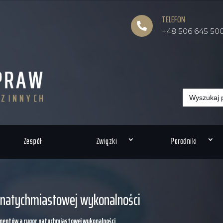
TELEFON

+48 506 645 50
Search
for:
Zespół
Związki
Poradniki
 natychmiastowej wykonalności
imentów a rygor natychmiastowej wykonalności