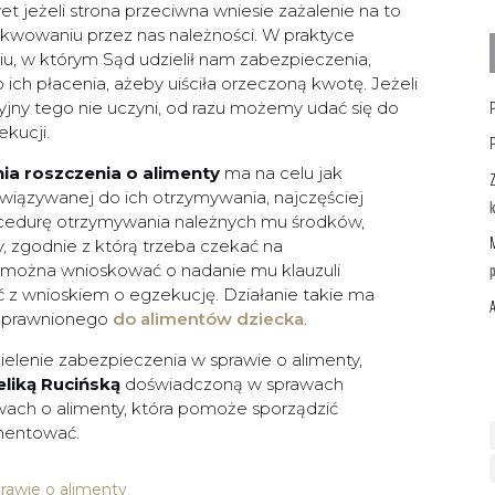
 jeżeli strona przeciwna wniesie zażalenie na to
kwowaniu przez nas należności. W praktyce
u, w którym Sąd udzielił nam zabezpieczenia,
h płacenia, ażeby uiściła orzeczoną kwotę. Jeżeli
P
yjny tego nie uczyni, od razu możemy udać się do
kucji.
P
nia roszczenia o alimenty
ma na celu jak
Z
wiązywanej do ich otrzymywania, najczęściej
k
ocedurę otrzymywania należnych mu środków,
M
, zgodnie z którą trzeba czekać na
o można wnioskować o nadanie mu klauzuli
ć z wnioskiem o egzekucję. Działanie takie ma
A
 uprawnionego
do alimentów dziecka
.
elenie zabezpieczenia w sprawie o alimenty,
liką Rucińską
doświadczoną w sprawach
wach o alimenty, która pomoże sporządzić
umentować.
rawie o alimenty