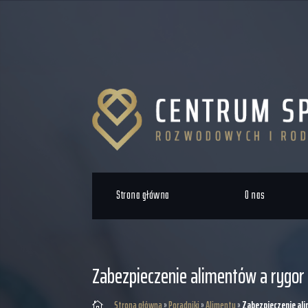
Strona główna
O nas
Zabezpieczenie alimentów a rygor
Strona główna
»
Poradniki
»
Alimenty
»
Zabezpieczenie al
