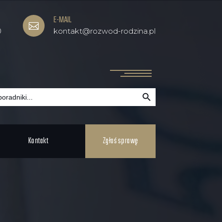
E-MAIL

0
kontakt@rozwod-rodzina.pl
Search Button
Kontakt
Zgłoś sprawę