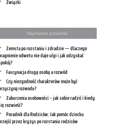
Związki
Najnowsze poradniki
Zemsta po rozstaniu i zdradzie — dlaczego
pragnienie odwetu nie daje ulgi i jak odzyskać
spokój?
Fascynacja drugą osobą a rozwód
Czy niezgodność charakterów może być
przyczyną rozwodu?
Zaburzenia osobowości – jak sobie radzić i kiedy
się rozwieść?
Poradnik dla Rodziców: Jak pomóc dziecku
przejść przez kryzys po rozstaniu rodziców