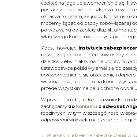
czekać na jego uprawomocnienie się. Nawet
postanowienie, nie przeszkadza to w egze
oznacza to zatem, że już w tym samym dni
możemy żądać od osoby zobowiązanej do ic
po wezwaniu do zapłaty dłużnik alimentac
właściwego komornika i przystąpić do egze
Podsumowując,
instytucja zabezpiecze
największą ochronę interesów osoby zobo
dziecka. Żeby maksymalnie usprawnić pr
ustawodawca polski wyłamał się od zasady
uprawomocnienie się orzeczenia i dopier
wykonalności, a dopiero na końcu wystąpi
przede wszystkim na celu ochronę dobra
W przypadku chęci złożenia wniosku o udzi
zachęcamy
do
kontaktu
z adwokat Ange
rodzinnych, w tym w szczególności w spra
odpowiedni wniosek i należycie do uarg
←
Wniosek o udzielenie zabezpieczenia w sp