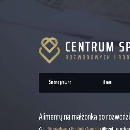
Strona główna
O nas
Alimenty na małżonka po rozwodz
Strona główna
»
Poradniki
»
Alimenty
»
Alimenty na małżo
