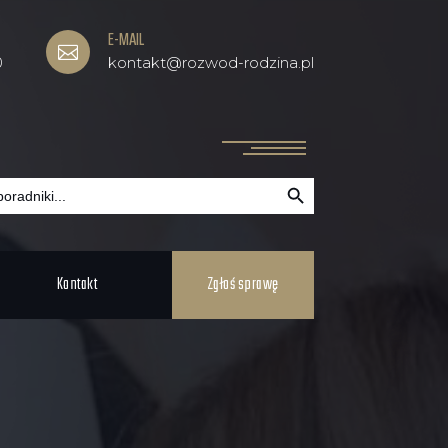
E-MAIL

0
kontakt@rozwod-rodzina.pl
Search Button
Kontakt
Zgłoś sprawę