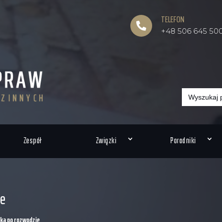
TELEFON

+48 506 645 50
Search
for:
Zespół
Związki
Poradniki
ie
nka po rozwodzie