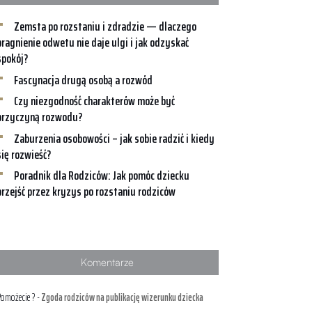
Zemsta po rozstaniu i zdradzie — dlaczego
pragnienie odwetu nie daje ulgi i jak odzyskać
spokój?
Fascynacja drugą osobą a rozwód
Czy niezgodność charakterów może być
przyczyną rozwodu?
Zaburzenia osobowości – jak sobie radzić i kiedy
się rozwieść?
Poradnik dla Rodziców: Jak pomóc dziecku
przejść przez kryzys po rozstaniu rodziców
Komentarze
omożecie ?
-
Zgoda rodziców na publikację wizerunku dziecka