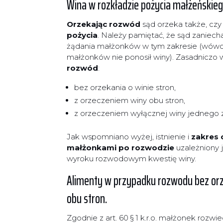
Wina w rozkładzie pożycia małżeńskieg
Orzekając rozwód
sąd orzeka także, czy
pożycia
. Należy pamiętać, że sąd zaniec
żądania małżonków w tym zakresie (wówcza
małżonków nie ponosił winy). Zasadniczo
rozwód
:
bez orzekania o winie stron,
z orzeczeniem winy obu stron,
z orzeczeniem wyłącznej winy jednego
Jak wspomniano wyżej, istnienie i
zakres 
małżonkami po rozwodzie
uzależniony 
wyroku rozwodowym kwestię winy.
Alimenty w przypadku rozwodu bez orze
obu stron.
Zgodnie z art. 60 § 1 k.r.o. małżonek rozwi