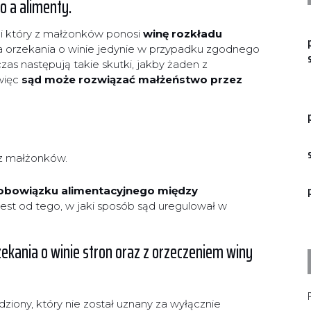
o a alimenty.
 i który z małżonków ponosi
winę rozkładu
ha orzekania o winie jedynie w przypadku zgodnego
s następują takie skutki, jakby żaden z
 więc
sąd może rozwiązać małżeństwo przez
 z małżonków.
obowiązku alimentacyjnego między
jest od tego, w jaki sposób sąd uregulował w
kania o winie stron oraz z orzeczeniem winy
P
edziony, który nie został uznany za wyłącznie